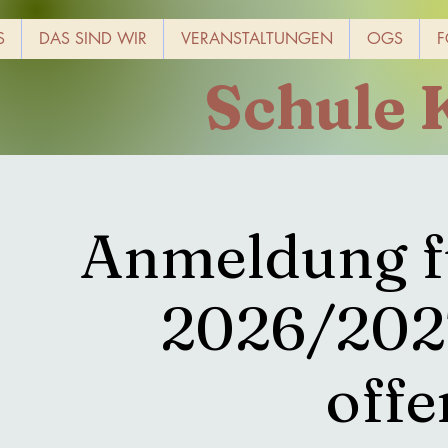
S
DAS SIND WIR
VERANSTALTUNGEN
OGS
F
Schule 
Anmeldung fü
2026/2027
offe