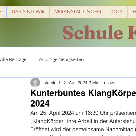
S
DAS SIND WIR
VERANSTALTUNGEN
OGS
F
Schule 
Alle Beiträge
Wichtige Neuigkeiten
stamler1
12. Apr. 2024
2 Min. Lesezeit
Kunterbuntes KlangKörpe
2024
Am 25. April 2024 um 16:30 Uhr präsentier
„KlangKörper“ ihre Arbeit in der Aufersteh
Eröffnet wird der gemeinsame Nachmittag mi