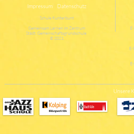
Impressum
Datenschutz
Schule Kunterbunt
Gemeinsam Lernen im Zentrum
E
Städt. Gemeinschaftsgrundschule
© 2021
E-
E
Unsere K